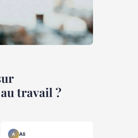
sur
au travail ?
Ali
A