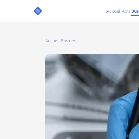
Accueil
Actu
Bus
Accueil
›
Business