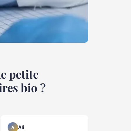
e petite
ires bio ?
Ali
A