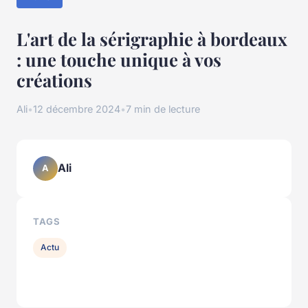
L'art de la sérigraphie à bordeaux
: une touche unique à vos
créations
Ali
•
12 décembre 2024
•
7 min de lecture
Ali
A
TAGS
Actu